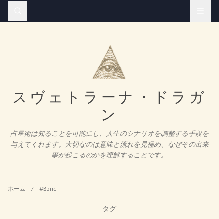
スヴェトラーナ・ドラガ
ン
占星術は知ることを可能にし、人生のシナリオを調整する手段を
与えてくれます。大切なのは意味と流れを見極め、なぜその出来
事が起こるのかを理解することです。
ホーム
/
#Вэнс
タグ