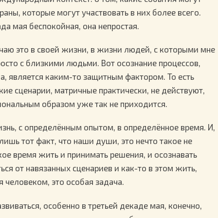
раны, которые могут участвовать в них более всего.
ада мая беспокойная, она непростая.
ечаю это в своей жизни, в жизни людей, с которыми мне
росто с близкими людьми. Вот осознание процессов,
ла, является каким-то защитным фактором. То есть
акие сценарии, матричные практически, не действуют,
ональным образом уже так не приходится.
изнь, с определённым опытом, в определённое время. И,
ишь тот факт, что наши души, это нечто такое не
акое время жить и принимать решения, и осознавать
ся от навязанных сценариев и как-то в этом жить,
я человеком, это особая задача.
азвиваться, особенно в третьей декаде мая, конечно,