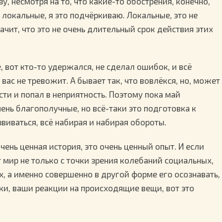
у, несмотря на то, что какие-то обострения, конечно,
 локальные, я это подчёркиваю. Локальные, это не
начит, что это не очень длительный срок действия этих
е, вот кто-то удержался, не сделал ошибок, и всё
ас не тревожит. А бывает так, что вовлёкся, но, может
ти и попал в неприятность. Поэтому пока май
чень благополучные, но всё-таки это подготовка к
иваться, всё набирая и набирая обороты.
очень ценная история, это очень ценный опыт. И если
т мир не только с точки зрения колебаний социальных,
, а именно совершенно в другой форме его осознавать,
и, ваши реакции на происходящие вещи, вот это