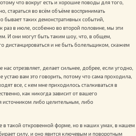
потому что вокруг есть и хорошие поводы для того,
но, стараться во всём объёме воспринимать
го бывает таких демонстративных событий,
к раз в июле, особенно во второй половине, мы эти
. И они могут быть таким шоу, что, в общем,
го дистанцироваться и не быть болельщиком, скажем
е нас отрезвляет, делает сильнее, добрее, если угодно,
е устаю вам это говорить, потому что сама проходила,
ходят все, с кем мне приходилось сталкиваться в
ественно, как никогда зависит от вашего
я источником либо целительным, либо
не в такой откровенной форме, но в наших умах, в нашем
бирает силу, и оно явится ключевым и поворотным