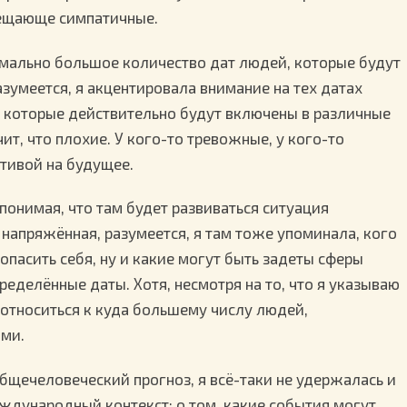
бещающе симпатичные.
симально большое количество дат людей, которые будут
зумеется, я акцентировала внимание на тех датах
 которые действительно будут включены в различные
ит, что плохие. У кого-то тревожные, у кого-то
ктивой на будущее.
понимая, что там будет развиваться ситуация
 напряжённая, разумеется, я там тоже упоминала, кого
опасить себя, ну и какие могут быть задеты сферы
ределённые даты. Хотя, несмотря на то, что я указываю
 относиться к куда большему числу людей,
ми.
общечеловеческий прогноз, я всё-таки не удержалась и
еждународный контекст: о том, какие события могут