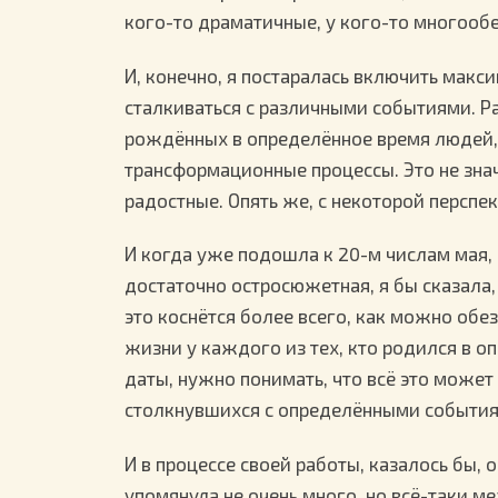
кого-то драматичные, у кого-то многоо
И, конечно, я постаралась включить мак
сталкиваться с различными событиями. Ра
рождённых в определённое время людей,
трансформационные процессы. Это не знач
радостные. Опять же, с некоторой перспе
И когда уже подошла к 20-м числам мая, 
достаточно остросюжетная, я бы сказала,
это коснётся более всего, как можно обез
жизни у каждого из тех, кто родился в оп
даты, нужно понимать, что всё это может
столкнувшихся с определёнными события
И в процессе своей работы, казалось бы, 
упомянула не очень много, но всё-таки м