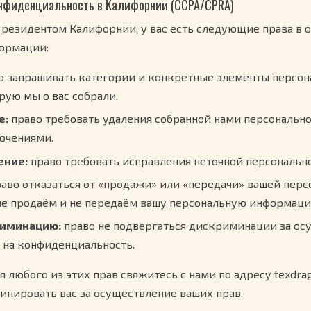
конфиденциальность в Калифорнии (CCPA/CPRA)
 резидентом Калифорнии, у вас есть следующие права в
ормации:
о запрашивать категории и конкретные элементы персон
рую мы о вас собрали.
е:
право требовать удаления собранной нами персональн
ючениями.
ение:
право требовать исправления неточной персональн
аво отказаться от «продажи» или «передачи» вашей перс
е продаём и не передаём вашу персональную информаци
риминацию:
право не подвергаться дискриминации за ос
 на конфиденциальность.
 любого из этих прав свяжитесь с нами по адресу texdra
инировать вас за осуществление ваших прав.