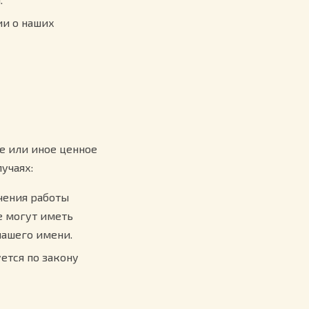
ии о наших
е или иное ценное
учаях:
чения работы
е могут иметь
нашего имени.
ется по закону