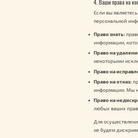
4. Ваши права на 
Если вы являетесь
персональной инф
Право знать:
прав
информации, кото
Право на удалени
некоторыми искл
Право на исправл
Право на отказ:
пр
информации. Мы н
Право на недиск
любых ваших прав
Для осуществления
не будем дискрим