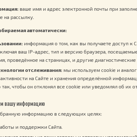
рмация:
ваше имя и адрес электронной почты при заполн
е на рассылку.
собираемая автоматически:
ьзовании:
информация о том, как вы получаете доступ к С
включая ваш IP-адрес, тип и версию браузера, посещаемые
мя, проведённое на страницах, и другие диагностические
ехнологии отслеживания:
мы используем cookie и анало
 активности на Сайте и хранения определённой информа
 так, чтобы он отклонял все cookie или уведомлял об их о
уем вашу информацию
бранную информацию в следующих целях:
работы и поддержки Сайта.
 включая ответы на ваши запросы и отправку уведомлений