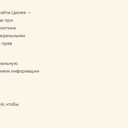
айта (далее —
ию при
олитика
деральными
 прав
нальную
анием информации
й, чтобы