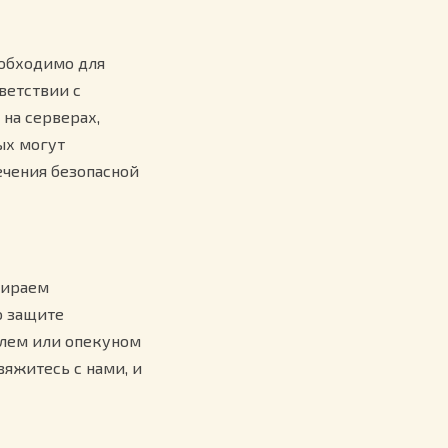
еобходимо для
ветствии с
на серверах,
ых могут
чения безопасной
бираем
о защите
елем или опекуном
вяжитесь с нами, и