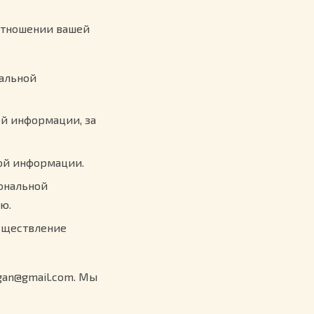
 отношении вашей
альной
ой информации, за
ой информации.
ональной
ю.
уществление
gan@gmail.com. Мы