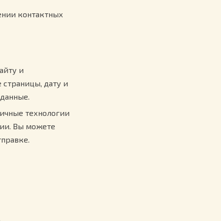
ении контактных
айту и
 страницы, дату и
 данные.
гичные технологии
ции. Вы можете
тправке.
.