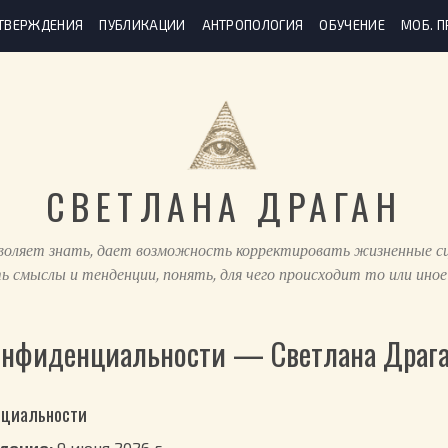
ТВЕРЖДЕНИЯ
ПУБЛИКАЦИИ
АНТРОПОЛОГИЯ
ОБУЧЕНИЕ
МОБ. 
СВЕТЛАНА ДРАГАН
воляет знать, дает возможность корректировать жизненные сц
ь смыслы и тенденции, понять, для чего происходит то или иное
онфиденциальности — Светлана Драг
нциальности
ление:
9 июня 2026 г.