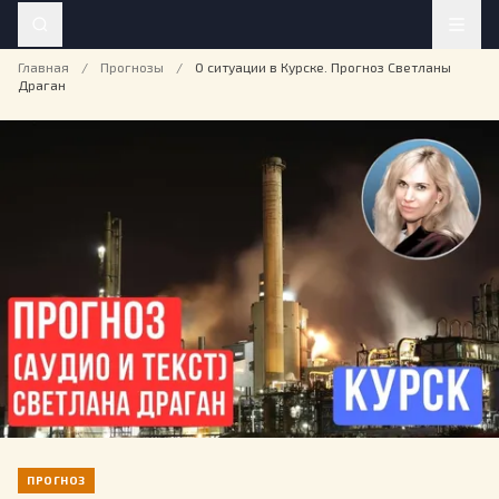
Главная
/
Прогнозы
/
О ситуации в Курске. Прогноз Светланы
Драган
ПРОГНОЗ