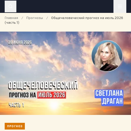
Главная
/
Прогнозы
/
Общечеловеческий прогноз на июль 2026
(часть 1)
ПРОГНОЗ