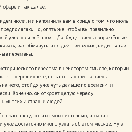
 сфере и так далее.
ждём июля, и я напомнила вам в конце о том, что июль
к предполагаю. Но, опять же, чтобы вы правильно
 всё ужасно и всё плохо. Да, будут очень напряжённые
казать, вас обмануть, это, действительно, видится так.
ьные перемены.
 исторического перелома в некотором смысле, который
вы его переживаете, но зато становится очень
на него, отойдя уже чуть дальше по времени, и
сяц. Конечно, он откроет целую череду
ь многих и стран, и людей.
бно расскажу, хотя из моих интервью, из моих
и уже достаточно много узнать об этом месяце. Ну а
 о том, что ваш внутренний статус и кодекс чести