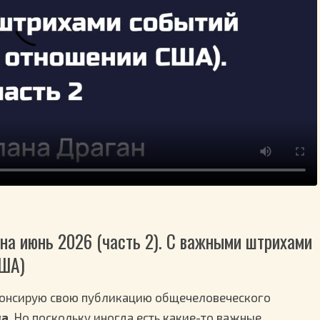
на июнь 2026 (часть 2). C важными штрихами
США)
анонсирую свою публикацию общечеловеческого
да
. Но поскольку иногда есть какие-то важные