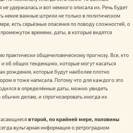
я не удержалась и вот немного описала их. Речь будет
сть некие важные штрихи не только в политическом
мере, есть серьёзные опасения по поводу сложностей, о
 промежуток времени, даты, в которые видятся
ию практически общечеловеческому прогнозу. Все, кто
рю и об общих тенденциях, которые могут касаться
тах рождения, которые будут наиболее плотно
тором я тоже написала. Потому что для каждого это
о родился в определённые даты, можно увидеть
о обычно делаю, и спрогнозировать иногда их
 касающиеся
второй, по крайней мере, половины
 всегда вульгарная информация о ретроградном