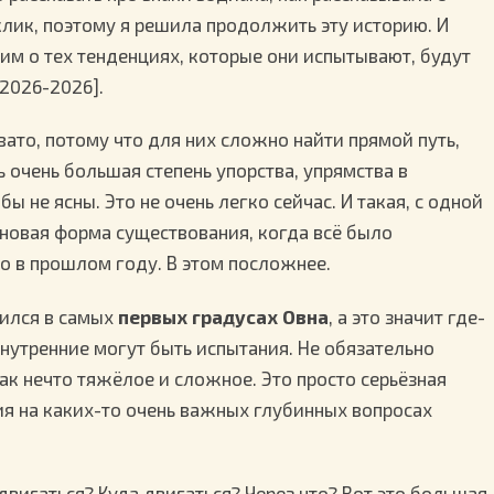
клик, поэтому я решила продолжить эту историю. И
рим о тех тенденциях, которые они испытывают, будут
2026-2026].
ато, потому что для них сложно найти прямой путь,
ь очень большая степень упорства, упрямства в
ы не ясны. Это не очень легко сейчас. И такая, с одной
, новая форма существования, когда всё было
о в прошлом году. В этом посложнее.
дился в самых
первых градусах Овна
, а это значит где-
 внутренние могут быть испытания. Не обязательно
ак нечто тяжёлое и сложное. Это просто серьёзная
ия на каких-то очень важных глубинных вопросах
двигаться? Куда двигаться? Через что? Вот это большая