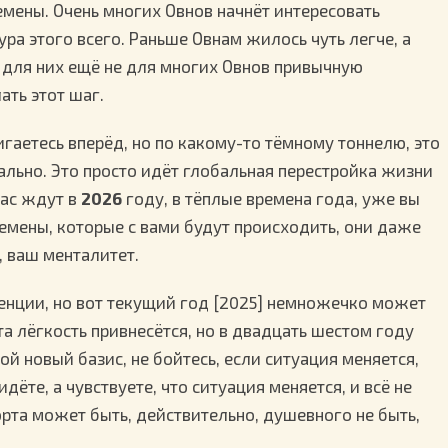
мены. Очень многих Овнов начнёт интересовать
тура этого всего. Раньше Овнам жилось чуть легче, а
, для них ещё не для многих Овнов привычную
ать этот шаг.
игаетесь вперёд, но по какому-то тёмному тоннелю, это
мально. Это просто идёт глобальная перестройка жизни
вас ждут в
2026
году, в тёплые времена года, уже вы
ремены, которые с вами будут происходить, они даже
 ваш менталитет.
енции, но вот текущий год [2025] немножечко может
та лёгкость привнесётся, но в двадцать шестом году
бой новый базис, не бойтесь, если ситуация меняется,
дёте, а чувствуете, что ситуация меняется, и всё не
орта может быть, действительно, душевного не быть,