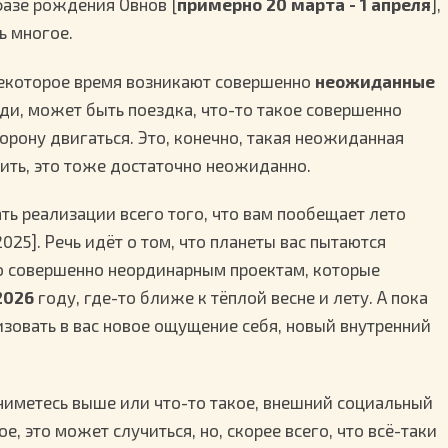
 фазе рождения Овнов [
примерно 20 марта - 1 апреля
],
ь многое.
 некоторое время возникают совершенно
неожиданные
ди, может быть поездка, что-то такое совершенно
торону двигаться. Это, конечно, такая неожиданная
дить, это тоже достаточно неожиданно.
ать реализации всего того, что вам пообещает лето
2025]. Речь идёт о том, что планеты вас пытаются
-то совершенно неординарным проектам, которые
2026
году, где-то ближе к тёплой весне и лету. А пока
низовать в вас новое ощущение себя, новый внутренний
одниметесь выше или что-то такое, внешний социальный
е, это может случиться, но, скорее всего, что всё-таки