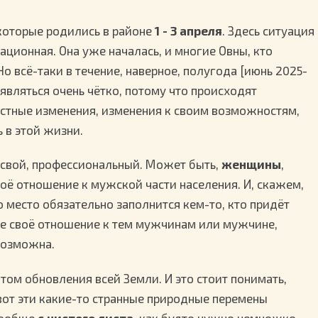
 которые родились в районе
1 - 3 апреля
. Здесь ситуация
ационная. Она уже началась, и многие Овны, кто
о всё-таки в течение, наверное, полугода [июнь 2025-
оявляться очень чётко, потому что происходят
стные изменения, изменения к своим возможностям,
ь в этой жизни.
р свой, профессиональный. Может быть,
женщины
,
воё отношение к мужской части населения. И, скажем,
о место обязательно заполнится кем-то, кто придёт
те своё отношение к тем мужчинам или мужчине,
возможна.
том обновления всей Земли. И это стоит понимать,
вот эти какие-то странные природные перемены
вообще
с чистого листа
, как будто нужно немножко