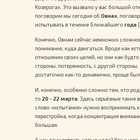
Козерогах. Это вызвало у вас большой от
поговорим мы сегодня об
Овнах
, погово
испытывать в течение ближайшего
года
[
Конечно, Овнам сейчас немножко сложнов
понимание, куда двигаться. Вроде как ест
отношении своих целей, но они как будто б
стороны, потерянность, с другой стороны
достаточно как-то динамично, проще был
И, конечно, особенно сложно тем, кто ро
то
20 - 22 марта
. Здесь серьёзные такие
слово «испытание» нужно воспринимать к
перестройка, когда концентрация вниман
большая.
А как осуществить новые цели? Как к ним 