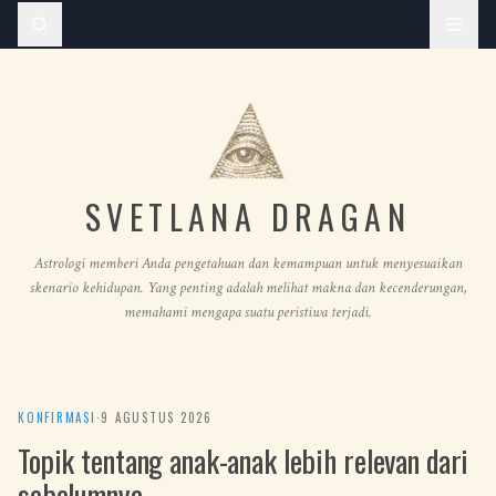
SVETLANA DRAGAN
Astrologi memberi Anda pengetahuan dan kemampuan untuk menyesuaikan
skenario kehidupan. Yang penting adalah melihat makna dan kecenderungan,
memahami mengapa suatu peristiwa terjadi.
KONFIRMASI
·
9 AGUSTUS 2026
Topik tentang anak-anak lebih relevan dari
sebelumnya.