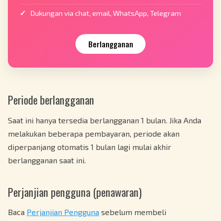
Dukungan via chat, email, WhatsApp, Telegram
Berlangganan
Periode berlangganan
Saat ini hanya tersedia berlangganan 1 bulan. Jika Anda
melakukan beberapa pembayaran, periode akan
diperpanjang otomatis 1 bulan lagi mulai akhir
berlangganan saat ini.
Perjanjian pengguna (penawaran)
Baca
Perjanjian Pengguna
sebelum membeli