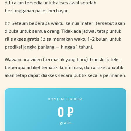
dll.) akan tersedia untuk akses awal setelah
berlangganan paket berbayar.
👉 Setelah beberapa waktu, semua materi tersebut akan
dibuka untuk semua orang. Tidak ada jadwal tetap untuk
rilis akses gratis (bisa memakan waktu 1–2 bulan; untuk
prediksi jangka panjang — hingga 1 tahun).
Wawancara video (termasuk yang baru), transkrip teks,
beberapa artikel tematik, konfirmasi, dan artikel analitik
akan tetap dapat diakses secara publik secara permanen.
KONTEN TERBUKA
0 ₽
gratis