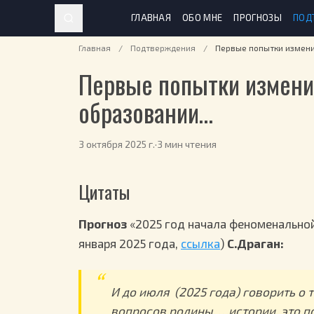
ГЛАВНАЯ
ОБО МНЕ
ПРОГНОЗЫ
ПОД
Главная
/
Подтверждения
/
Первые попытки измен
Первые попытки измени
образовании…
3 октября 2025 г.
·
3 мин чтения
Цитаты
Прогноз
«2025 год начала феноменальной
января 2025 года,
ссылка
)
С.Драган:
И до июля (2025 года) говорить о 
вопросов родины, …истории, это п