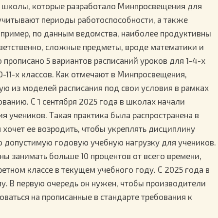
й школы, которые разработало Минпросвещения для
учитывают периоды работоспособности, а также
апример, по данным ведомства, наиболее продуктивны
ответственно, сложные предметы, вроде математики и
о прописано 5 вариантов расписаний уроков для 1-4-х
10-11-х классов. Как отмечают в Минпросвещения,
ю из моделей расписания под свои условия в рамках
ванию. С 1 сентября 2025 года в школах начали
я учеников. Такая практика была распространена в
 хочет ее возродить, чтобы укреплять дисциплину
 допустимую годовую учебную нагрузку для учеников.
ны занимать больше 10 процентов от всего времени,
етном классе в текущем учебного году. С 2025 года в
у. В первую очередь он нужен, чтобы производители
аться на прописанные в стандарте требования к