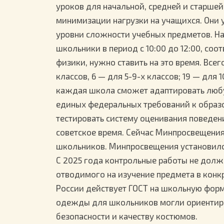
уроков для начальной, средней и старше
минимизации нагрузки на учащихся. Они 
уровни сложности учебных предметов. Н
школьники в период с 10:00 до 12:00, со
физики, нужно ставить на это время. Всег
классов, 6 — для 5-9-х классов; 19 — для 
каждая школа сможет адаптировать любу
единых федеральных требований к образо
тестировать систему оценивания поведени
советское время. Сейчас Минпросвещения
школьников. Минпросвещения установило
С 2025 года контрольные работы не долж
отводимого на изучение предмета в конкр
России действует ГОСТ на школьную форм
одежды для школьников могли ориентиров
безопасности и качеству костюмов.