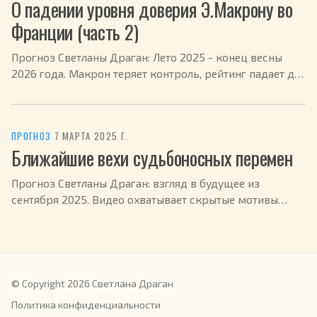
О падении уровня доверия Э.Макрону во
Франции (часть 2)
Прогноз Светланы Драган: Лето 2025 - конец весны
2026 года. Макрон теряет контроль, рейтинг падает до
14%, Франция в кризисе. Страна превращается из
лидера в «зануду», теряя влияние на международной
арене. Потенциальные политические и личные
ПРОГНОЗ
·
7 МАРТА 2025 Г.
катаклизмы ожидаются в феврале 2026
Ближайшие вехи судьбоносных перемен
Прогноз Светланы Драган: взгляд в будущее из
сентября 2025. Видео охватывает скрытые мотивы
уникального времени, природу, космос, человека и
геополитику. Рассматриваются тектонические
исторические сдвиги марта 2025, перспективы
Евросоюза и Урсулы фон дер Ляйен, судьба евро и
доллара, а также влияние Эммануэля Макрона,
© Copyright 2026 Светлана Драган
Дональда Трампа и Джей Ди Вэнса. Обсуждаются
Политика конфиденциальности
динамика переговоров с участием Владимира Путина,