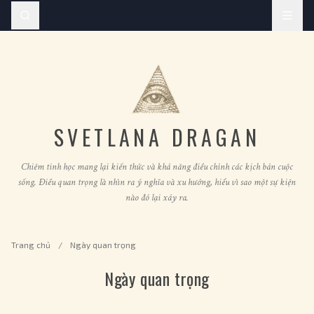
SVETLANA DRAGAN
Chiêm tinh học mang lại kiến thức và khả năng điều chỉnh các kịch bản cuộc
sống. Điều quan trọng là nhìn ra ý nghĩa và xu hướng, hiểu vì sao một sự kiện
nào đó lại xảy ra.
Trang chủ
/
Ngày quan trọng
Ngày quan trọng