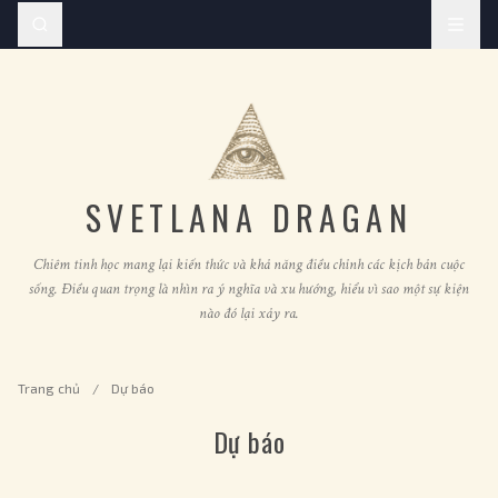
SVETLANA DRAGAN
Chiêm tinh học mang lại kiến thức và khả năng điều chỉnh các kịch bản cuộc
sống. Điều quan trọng là nhìn ra ý nghĩa và xu hướng, hiểu vì sao một sự kiện
nào đó lại xảy ra.
Trang chủ
/
Dự báo
Dự báo