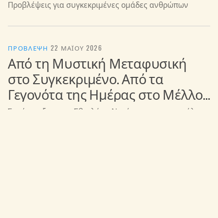
Προβλέψεις για συγκεκριμένες ομάδες ανθρώπων
ΠΡΌΒΛΕΨΗ
·
22 ΜΑΪ́ΟΥ 2026
Από τη Μυστική Μεταφυσική
στο Συγκεκριμένο. Από τα
Γεγονότα της Ημέρας στο Μέλλον
(Μέρος 3)
Συνέντευξη με τη Σβετλάνα Ντράγκαν για το κανάλι
«Όλοι Μπορούν» του Αλεξάντερ Ισμαμπάγιεβ
ΠΡΌΒΛΕΨΗ
·
21 ΜΑΪ́ΟΥ 2026
Βελαρούσι και Α. Λουκασένκο
στο γεωπολιτικό παιχνίδι
Επίσης η Ρωσία, οι ΗΠΑ, η Ουκρανία και το Ισραήλ και