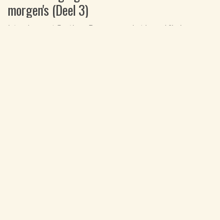
morgen's (Deel 3)
Interview met Svetlana Dragan voor het kanaal "Iedereen
Kan" van Alexander Isambayev
VOORSPELLING
·
21 MEI 2026
Wit Wit-Rusland en A. Lukachenko in het
geopolitieke spel
Ook Rusland, de VS, Oekraïne en Israël en hun leiders
VOORSPELLING
·
16 MEI 2026
Een wereldwijd perspectief voor de
komende paar jaar.