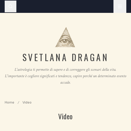
SVETLANA DRAGAN
L'astrologia ti permette di sapere e di correggere gli scenari della vita.
L'importante è cogliere significati e tendenze, capire perché un determinato evento
accade.
Home
/
Video
Video