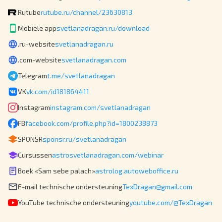
Rutube
rutube.ru/channel/23630813
Mobiele app
svetlanadragan.ru/download
.ru-website
svetlanadragan.ru
.com-website
svetlanadragan.com
Telegram
t.me/svetlanadragan
VK
vk.com/id181864411
Instagram
instagram.com/svetlanadragan
FB
facebook.com/profile.php?id=1800238873
SPONSR
sponsr.ru/svetlanadragan
Cursussen
astrosvetlanadragan.com/webinar
Boek «Sam sebe palach»
astrolog.autoweboffice.ru
E-mail technische ondersteuning
TexDragan@gmail.com
YouTube technische ondersteuning
youtube.com/@TexDragan