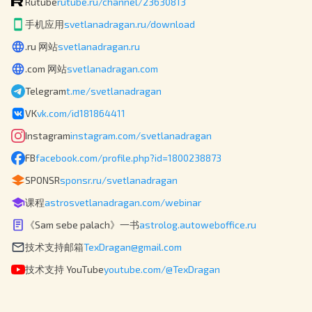
Rutube
rutube.ru/channel/23630813
手机应用
svetlanadragan.ru/download
.ru 网站
svetlanadragan.ru
.com 网站
svetlanadragan.com
Telegram
t.me/svetlanadragan
VK
vk.com/id181864411
Instagram
instagram.com/svetlanadragan
FB
facebook.com/profile.php?id=1800238873
SPONSR
sponsr.ru/svetlanadragan
课程
astrosvetlanadragan.com/webinar
《Sam sebe palach》一书
astrolog.autoweboffice.ru
技术支持邮箱
TexDragan@gmail.com
技术支持 YouTube
youtube.com/@TexDragan