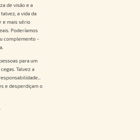
za de visão e a
talvez, a vida da
r e mais sério
reais. Poderíamos
seu complemento -
a.
s pessoas para um
 cegas. Talvez a
responsabilidade...
zes e desperdiçam o
.