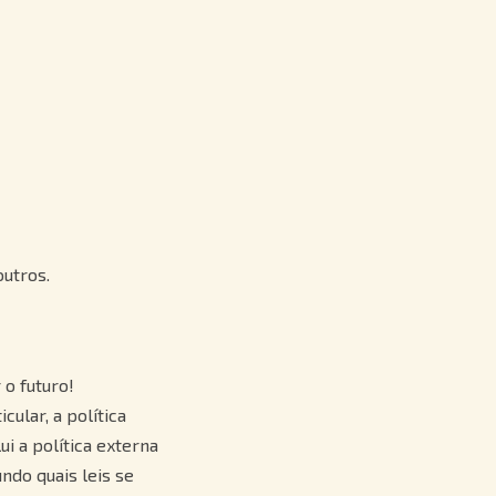
outros.
o futuro!
ular, a política
ui a política externa
undo quais leis se