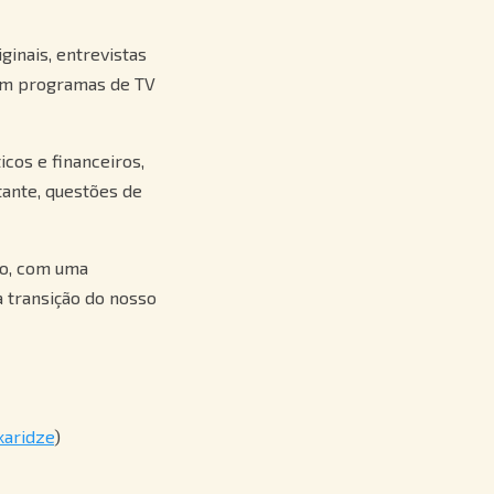
ginais, entrevistas
 em programas de TV
cos e financeiros,
ante, questões de
io, com uma
 transição do nosso
karidze
)