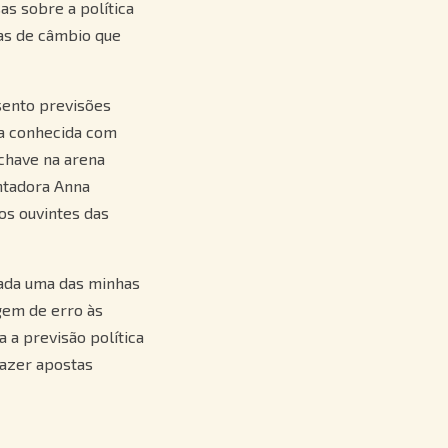
s sobre a política
xas de câmbio que
sento previsões
sa conhecida com
chave na arena
ntadora Anna
os ouvintes das
ada uma das minhas
gem de erro às
 a previsão política
fazer apostas