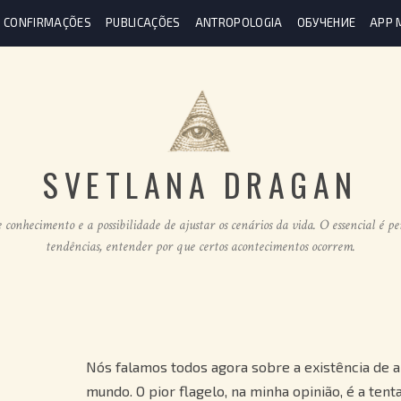
CONFIRMAÇÕES
PUBLICAÇÕES
ANTROPOLOGIA
ОБУЧЕНИЕ
APP 
SVETLANA DRAGAN
 conhecimento e a possibilidade de ajustar os cenários da vida. O essencial é pe
tendências, entender por que certos acontecimentos ocorrem.
Nós falamos todos agora sobre a existência de 
mundo. O pior flagelo, na minha opinião, é a tent