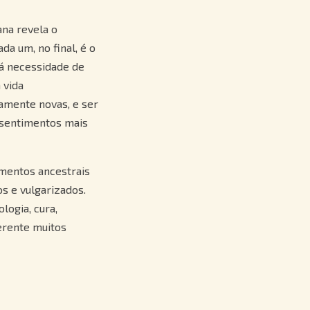
ana revela o
a um, no final, é o
há necessidade de
 vida
amente novas, e ser
 sentimentos mais
mentos ancestrais
s e vulgarizados.
logia, cura,
ferente muitos