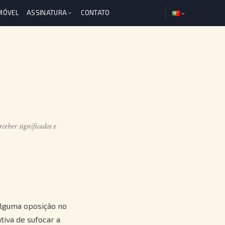
MÓVEL
ASSINATURA
CONTATO
rceber significados e
alguma oposição no
ativa de sufocar a