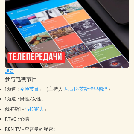
观看
参与电视节目
1频道 «
今晚节目
」（主持人
尼古拉·茨斯卡里德泽
）
1频道 «男性/女性」
俄罗斯1 «
马拉霍夫
」
RTVC «心情」
REN TV «查普曼的秘密»