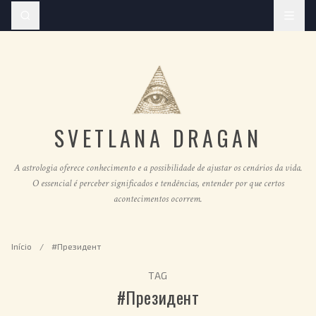
SVETLANA DRAGAN
A astrologia oferece conhecimento e a possibilidade de ajustar os cenários da vida.
O essencial é perceber significados e tendências, entender por que certos
acontecimentos ocorrem.
Início
/
#Президент
TAG
#Президент