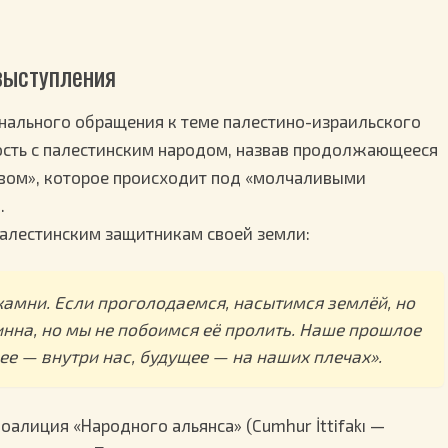
 выступления
нального обращения к теме палестино-израильского
ость с палестинским народом, назвав продолжающееся
твом», которое происходит под «молчаливыми
.
палестинским защитникам своей земли:
амни. Если проголодаемся, насытимся землёй, но
инна, но мы не побоимся её пролить. Наше прошлое
ее — внутри нас, будущее — на наших плечах».
оалиция «Народного альянса» (Cumhur İttifakı —