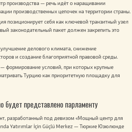
тр производства — речь идёт о наращивании
ции производственных цепочек на территории страны.
ция позиционирует себя как ключевой транзитный узел
овый законодательный пакет должен закрепить это
улучшение делового климата, снижение
торов и создание благоприятной правовой среды.
 — формирование условий, при которых крупные
атривать Турцию как приоритетную площадку для
но будет представлено парламенту
ент, разработанный под девизом «Мощный центр для
ı'nda Yatırımlar İçin Güçlü Merkez — Тюркие Юзюлюнде