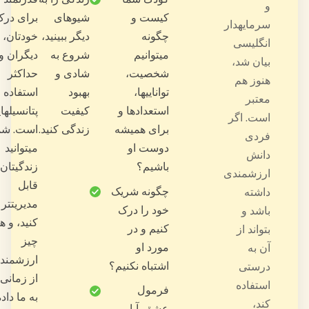
بلکه پیشبینی
شیوهای
برای درک
دیگر ببینید،
خودتان،
<
شروع به
دیگران و
شادی و
حداکثر
در ثبت
بهبود
استفاده از
نام
کیفیت
پتانسیلهایتان
زندگی کنید.
است. شما
جهان در
میتوانید
آستانه
زندگیتان را
تغییر
قابل
مدیریتتر
سخنرانیها
کنید، و هیچ
در مرکز
چیز
Sungates
ارزشمندتر
برگزار
از زمانی که
میشود.
به ما داده