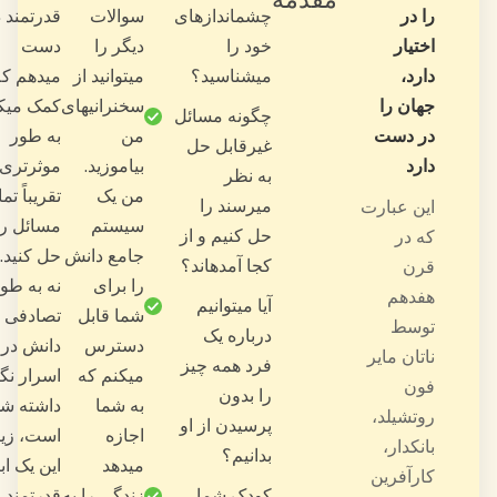
سوالات
قدرتمند در
یادگیری
دیگر را
دست
زمان بدانیدن
میتوانید از
میدهم که
آسترولوژی از صفر
سخنرانیهای
کمک میکند
تا سطح حرفهای.
من
به طور
بیاموزید.
موثرتری
56 وبینار
من یک
تقریباً تمام
سیستم
مسائل را
تغییراتی که
جامع دانش
حل کنید. و
میتواند در زندگی
را برای
نه به طور
یک فرد هنگام
شما قابل
تصادفی این
نقل مکان به شهر
دسترس
دانش در
یا کشور دیگر رخ
میکنم که
اسرار نگه
دهد
به شما
داشته شده
سیستم توالی
اجازه
است، زیرا
بررسی نه تنها
میدهد
این یک ابزار
نقشه زایشی،
زندگی را به
قدرتمند