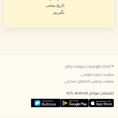
مدت
هر
درس
60
دقیقه
این
روش
آموزشی
به
گونهای
طراحی
شده
است که
به طور
احساسی
از