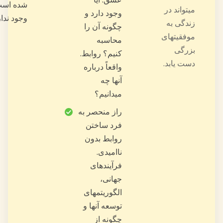
4
شده است،
سخنرانی
وجود ندارد.
در
ثبت
درسهای
ویدئویی
دورههای
ویدئویی
در
مورد
اخترشناسی.
4
درس