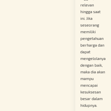
relevan
hingga saat
ini. Jika
seseorang
memiliki
pengetahuan
berharga dan
dapat
mengelolanya
dengan baik,
maka dia akan
mampu
mencapai
kesuksesan
besar dalam
hidupnya.