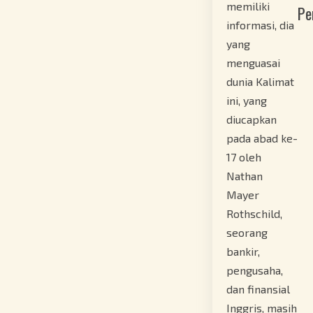
memiliki
Pe
informasi, dia
yang
menguasai
dunia
Kalimat
ini, yang
diucapkan
pada abad ke-
17 oleh
Nathan
Mayer
Rothschild,
seorang
bankir,
pengusaha,
dan finansial
Inggris, masih