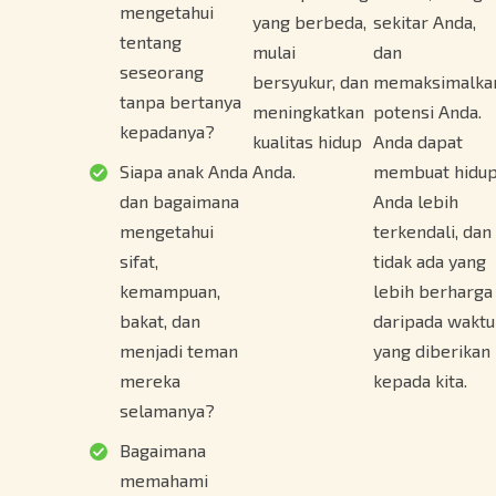
mengetahui
yang berbeda,
sekitar Anda,
tentang
mulai
dan
seseorang
bersyukur, dan
memaksimalka
tanpa bertanya
meningkatkan
potensi Anda.
kepadanya?
kualitas hidup
Anda dapat
Siapa anak Anda
Anda.
membuat hidu
dan bagaimana
Anda lebih
mengetahui
terkendali, dan
sifat,
tidak ada yang
kemampuan,
lebih berharga
bakat, dan
daripada waktu
menjadi teman
yang diberikan
mereka
kepada kita.
selamanya?
Bagaimana
memahami