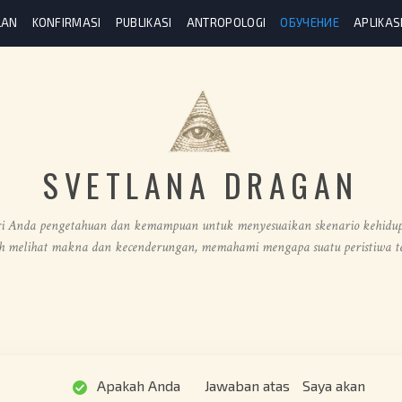
LAN
KONFIRMASI
PUBLIKASI
ANTROPOLOGI
ОБУЧЕНИЕ
APLIKAS
SVETLANA DRAGAN
ri Anda pengetahuan dan kemampuan untuk menyesuaikan skenario kehidup
h melihat makna dan kecenderungan, memahami mengapa suatu peristiwa te
Apakah Anda
Jawaban atas
Saya akan