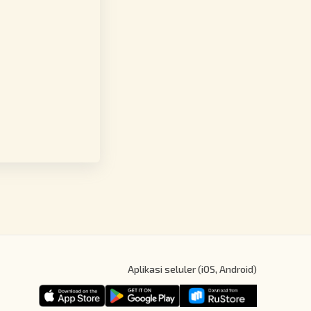
pelajaran
video
tentang
astrologi.
4
pelajaran
Durasi
setiap
pelajaran
60 menit
Presentasi
dalam
bentuk
Aplikasi seluler (iOS, Android)
yang
mampu