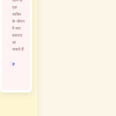
जाने से
एक
व्यक्ति
के जीवन
में क्या
बदलाव
आ
सकते हैं
विषय
में
दुनिया
पर
बदलाव
के
द्वार