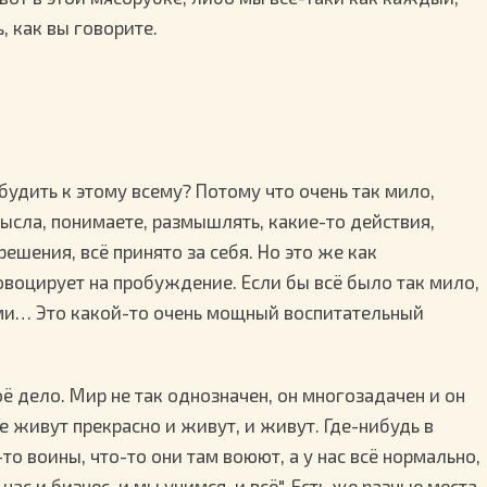
, как вы говорите.
обудить к этому всему? Потому что очень так мило,
мысла, понимаете, размышлять, какие-то действия,
ешения, всё принято за себя. Но это же как
овоцирует на пробуждение. Если бы всё было так мило,
ими… Это какой-то очень мощный воспитательный
ё дело. Мир не так однозначен, он многозадачен и он
е живут прекрасно и живут, и живут. Где-нибудь в
то воины, что-то они там воюют, а у нас всё нормально,
ас и бизнес, и мы учимся, и всё". Есть же разные места,