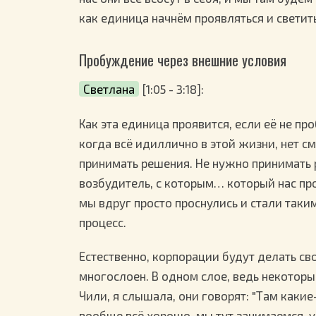
как единица начнём проявляться и светить
Пробуждение через внешние условия
Светлана
[1:05 - 3:18]:
Как эта единица проявится, если её не пр
когда всё идиллично в этой жизни, нет с
принимать решения. Не нужно принимать р
возбудитель, с которым… который нас пр
мы вдруг просто проснулись и стали так
процесс.
Естественно, корпорации будут делать сво
многослоен. В одном слое, ведь некоторы
Чили, я слышала, они говорят: "Там какие-
вообще всё хорошо, мы тут занимаемся, у н