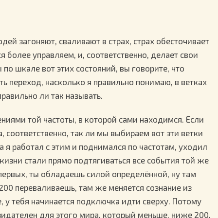
ей загоняют, сваливают в страх, страх обесточивает
ся более управляем, и, соответственно, делает свои
мы по шкале вот этих состояний, вы говорите, что
сть переход, насколько я правильно понимаю, в ветках
 правильно ли так называть.
ниями той частоты, в которой сами находимся. Если
а, соответственно, так ли мы выбираем вот эти ветки
а я работал с этим и поднимался по частотам, уходил
жизни стали прямо подтягиваться все события той же
-первых, ты обладаешь силой определённой, ну там
 200 переваливаешь, там же меняется сознание из
, у тебя начинается подключка идти сверху. Потому
зидателен для этого мира, который меньше, ниже 200,