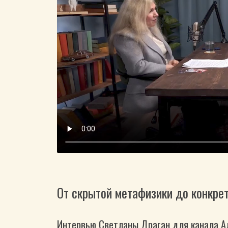
От скрытой метафизики до конкрет
Интервью Светланы Драган для канала А