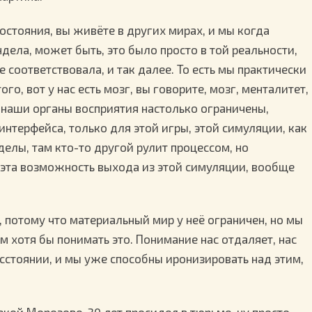
состояния, вы живёте в других мирах, и мы когда
дела, может быть, это было просто в той реальности,
е соответствовала, и так далее. То есть мы практически
го, вот у нас есть мозг, вы говорите, мозг, менталитет,
 наши органы восприятия настолько ограничены,
интерфейса, только для этой игры, этой симуляции, как
делы, там кто-то другой рулит процессом, но
 эта возможность выхода из этой симуляции, вообще
 потому что материальный мир у неё ограничен, но мы
м хотя бы понимать это. Понимание нас отдаляет, нас
сстоянии, и мы уже способны иронизировать над этим,
екой Морозове, 30 лет просидел в тюрьме, ну просто