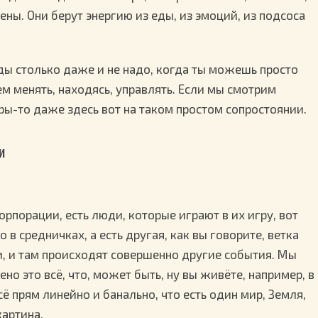
ены. Они берут энергию из еды, из эмоций, из подсоса
еды столько даже и не надо, когда ты можешь просто
м менять, находясь, управлять. Если мы смотрим
ры-то даже здесь вот на таком простом сопростоянии.
и
корпорации, есть люди, которые играют в их игру, вот
о в средничках, а есть другая, как вы говорите, ветка
и, и там происходят совершенно другие события. Мы
ено это всё, что, может быть, ну вы живёте, например, в
сё прям линейно и банально, что есть один мир, Земля,
картина.