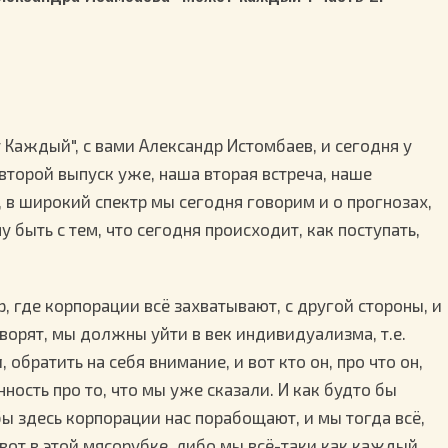
т Каждый", с вами Александр Истомбаев, и сегодня у
 второй выпуск уже, наша вторая встреча, наше
 в широкий спектр мы сегодня говорим и о прогнозах,
 быть с тем, что сегодня происходит, как поступать,
, где корпорации всё захватывают, с другой стороны, и
оворят, мы должны уйти в век индивидуализма, т.е.
братить на себя внимание, и вот кто он, про что он,
нность про то, что мы уже сказали. И как будто бы
бы здесь корпорации нас порабощают, и мы тогда всё,
м вот в этой мясорубке, либо мы всё-таки как каждый,