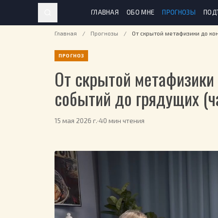
ГЛАВНАЯ
ОБО МНЕ
ПРОГНОЗЫ
ПОД
Главная
/
Прогнозы
/
От скрытой метафизики до кон
ПРОГНОЗ
От скрытой метафизики 
событий до грядущих (ч
15 мая 2026 г.
·
40 мин чтения