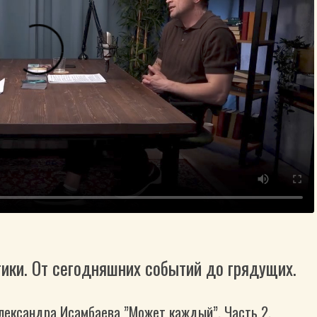
ики. От сегодняшних событий до грядущих.
лександра Исамбаева ”Может каждый”. Часть 2.