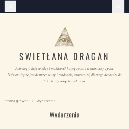
SWIETŁANA DRAGAN
Astrologia daje wiedzę i możliwość korygowania scenariuszy życia.
Najważniejsze jest dostrzec sensy i tendencje, zrozumieć, dlaczego dochodzi do
takich czy innych wydarzeń.
Strona główna
/
Wydarzenia
Wydarzenia