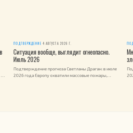
ПОДТВЕРЖДЕНИЕ
·
4 АВГУСТА 2026 Г.
ПО
в
Ситуация вообще, выглядит огнеопасно.
Мн
Июль 2026
зл
Подтверждение прогноза Светланы Драган: в июле
По
 в
2026 года Европу охватили массовые пожары,
20
эвакуированы сотни тысяч человек.
шу