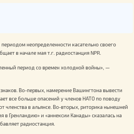
 периодом неопределенности касательно своего
щает в начале мая т.г. радиостанция NPR.
ленный период со времен холодной войны», —
изнаков. Во-первых, намерение Вашингтона вывести
ает все больше опасений у членов НАТО по поводу
т членства в альянсе. Во-вторых, риторика нынешней
 в Гренландию» и «аннексии Канады» сказалась на
обавляет радиостанция.