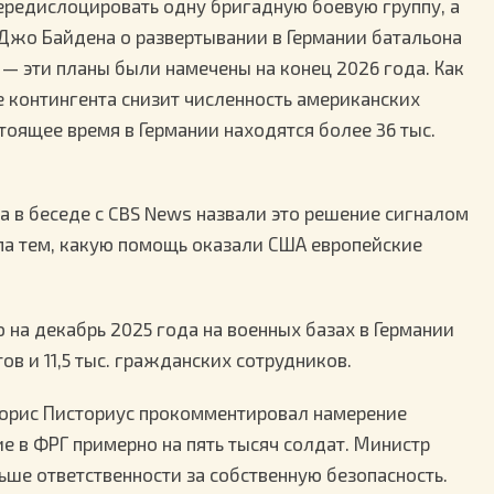
ередислоцировать одну бригадную боевую группу, а
Джо Байдена о развертывании в Германии батальона
— эти планы были намечены на конец 2026 года. Как
е контингента снизит численность американских
стоящее время в Германии находятся более 36 тыс.
 в беседе с CBS News назвали это решение сигналом
па тем, какую помощь оказали США европейские
 на декабрь 2025 года на военных базах в Германии
ов и 11,5 тыс. гражданских сотрудников.
Борис Писториус прокомментировал намерение
е в ФРГ примерно на пять тысяч солдат. Министр
льше ответственности за собственную безопасность.