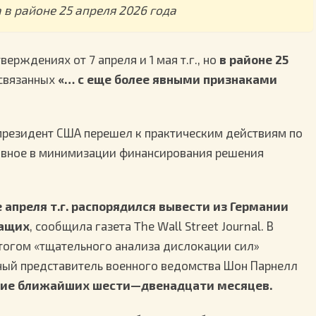
в районе 25 апреля 2026 года
ерждениях от 7 апреля и 1 мая т.г., но
в районе 25
связанных
«… с еще более явными признаками
 президент США перешел к практическим действиям по
лавное в минимизации финансирования решения
апреля т.г. распорядился вывести из Германии
жащих
, сообщила газета The Wall Street Journal. В
итогом «тщательного анализа дислокации сил»
ный представитель военного ведомства Шон Парнелл
ение ближайших шести—двенадцати месяцев.