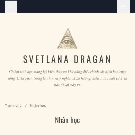
SVETLANA DRAGAN
Chiêm tinh học mang lại kiến thức và khả năng điều chỉnh các kịch bản cuộc
sống. Điều quan trọng là nhìn ra ý nghĩa và xu hướng, hiểu vì sao một sự kiện
nào đó lại xảy ra.
Trang chủ
/
Nhân học
Nhân học