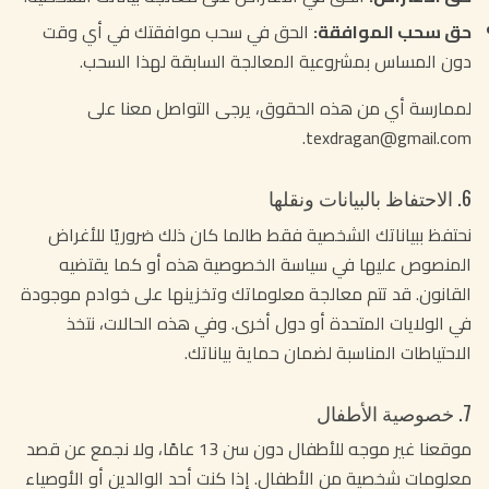
حق سحب الموافقة:
الحق في سحب موافقتك في أي وقت
دون المساس بمشروعية المعالجة السابقة لهذا السحب.
لممارسة أي من هذه الحقوق، يرجى التواصل معنا على
texdragan@gmail.com.
6. الاحتفاظ بالبيانات ونقلها
نحتفظ ببياناتك الشخصية فقط طالما كان ذلك ضروريًا للأغراض
المنصوص عليها في سياسة الخصوصية هذه أو كما يقتضيه
القانون. قد تتم معالجة معلوماتك وتخزينها على خوادم موجودة
في الولايات المتحدة أو دول أخرى. وفي هذه الحالات، نتخذ
الاحتياطات المناسبة لضمان حماية بياناتك.
7. خصوصية الأطفال
موقعنا غير موجه للأطفال دون سن 13 عامًا، ولا نجمع عن قصد
معلومات شخصية من الأطفال. إذا كنت أحد الوالدين أو الأوصياء