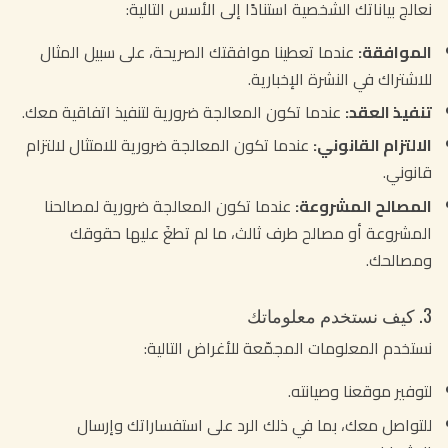
نعالج بياناتك الشخصية استنادًا إلى الأسس التالية:
الموافقة:
عندما تعطينا موافقتك الصريحة، على سبيل المثال
للاشتراك في النشرة الإخبارية.
تنفيذ العقد:
عندما تكون المعالجة ضرورية لتنفيذ اتفاقية معك.
الالتزام القانوني:
عندما تكون المعالجة ضرورية للامتثال لالتزام
قانوني.
المصالح المشروعة:
عندما تكون المعالجة ضرورية لمصالحنا
المشروعة أو مصالح طرف ثالث، ما لم تطغَ عليها حقوقك
ومصالحك.
3. كيف نستخدم معلوماتك
نستخدم المعلومات المجمّعة للأغراض التالية:
لتوفير موقعنا وصيانته.
للتواصل معك، بما في ذلك الرد على استفساراتك وإرسال