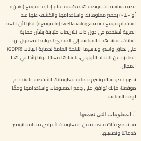
تصف سياسة الخصوصية هذه كيفية قيام إدارة الموقع («نحن»
أو «لنا») بجمع معلوماتك واستخدامها والكشف عنها عند
استخدام موقع svetlanadragan.com («الموقع»). نظرًا لأن اللغة
العربية تُستخدم في دول ذات تشريعات متباينة بشأن حماية
البيانات، تستند هذه السياسة إلى المبادئ الدولية المعمول بها
على نطاق واسع، ولا سيما اللائحة العامة لحماية البيانات (GDPR)
الصادرة عن الاتحاد الأوروبي، باعتبارها معيارًا دوليًا رائدًا في هذا
المجال.
نحترم خصوصيتك ونلتزم بحماية معلوماتك الشخصية. باستخدام
موقعنا، فإنك توافق على جمع المعلومات واستخدامها وفقًا
لهذه السياسة.
1. المعلومات التي نجمعها
قد نجمع فئات متعددة من المعلومات لأغراض مختلفة لتوفير
خدماتنا وتحسينها.