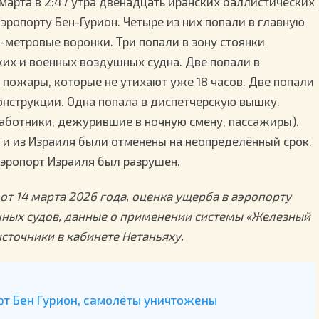
марта в 2:47 утра двенадцать иранских баллистических
ропорту Бен-Гурион. Четыре из них попали в главную
-метровые воронки. Три попали в зону стоянки
ких и военных воздушных судна. Две попали в
 пожары, которые не утихают уже 18 часов. Две попали
онструкции. Одна попала в диспетчерскую вышку.
аботники, дежурившие в ночную смену, пассажиры).
и из Израиля были отменены на неопределённый срок.
ропорт Израиля был разрушен.
т 14 марта 2026 года, оценка ущерба в аэропорту
шных судов, данные о применении системы «Железный
сточники в кабинете Нетаньяху.
орт Бен Гурион, самолёты уничтожены