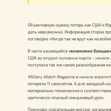
Объективную оценку потерь как США и Изра
дать невозможно. Информация сторон про
поговорке «Нигде так не врут как на войн
В части касающейся
«возможно больших
США
во второй половине марта – начале а
поступала так же самая разнообразная и
Military Watch Magazine в начале апреля
п
потеряли 11 самолетов. А для западной к
материально-технические и соответствен
критически опасный имиджевый урон.
Поисково-спасательная миссия, организ