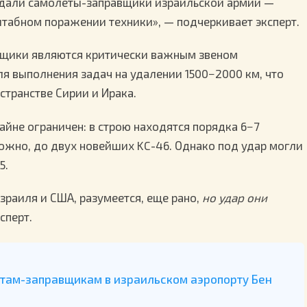
адали самолеты-заправщики израильской армии —
штабном поражении техники», — подчеркивает эксперт.
вщики являются критически важным звеном
я выполнения задач на удалении 1500−2000 км, что
странстве Сирии и Ирака.
йне ограничен: в строю находятся порядка 6−7
можно, до двух новейших KC-46. Однако под удар могли
5.
зраиля и США, разумеется, еще рано,
но удар они
сперт.
етам-заправщикам в израильском аэропорту Бен