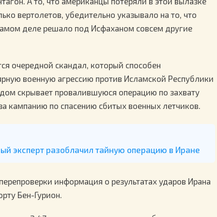
тагон. А то, что американцы потеряли в этой вылазке
лько вертолетов, убедительно указывало на то, что
самом деле решало под Исфаханом совсем другие
ся очередной скандал, который способен
ярную военную агрессию против Исламской Республики
й дом скрывает провалившуюся операцию по захвату
 за кампанию по спасению сбитых военных летчиков.
ный эксперт разоблачил тайную операцию в Иране
 перепроверки информация о результатах ударов Ирана
рту Бен-Гурион.