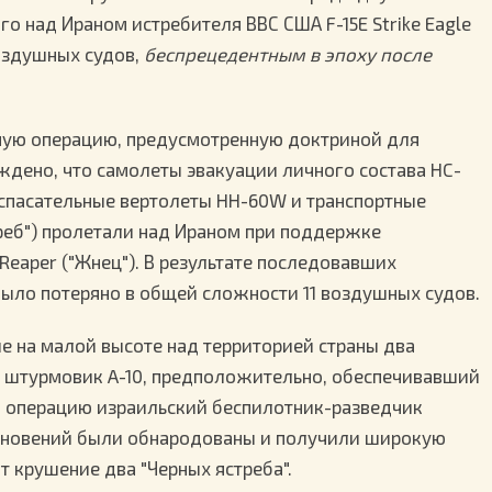
го над Ираном истребителя ВВС США F-15E Strike Eagle
воздушных судов,
беспрецедентным в эпоху после
ьную операцию, предусмотренную доктриной для
ждено, что самолеты эвакуации личного состава HC-
ые спасательные вертолеты HH-60W и транспортные
треб") пролетали над Ираном при поддержке
eaper ("Жнец"). В результате последовавших
ыло потеряно в общей сложности 11 воздушных судов.
е на малой высоте над территорией страны два
, штурмовик A-10, предположительно, обеспечивавший
 операцию израильский беспилотник-разведчик
олкновений были обнародованы и получили широкую
т крушение два "Черных ястреба".