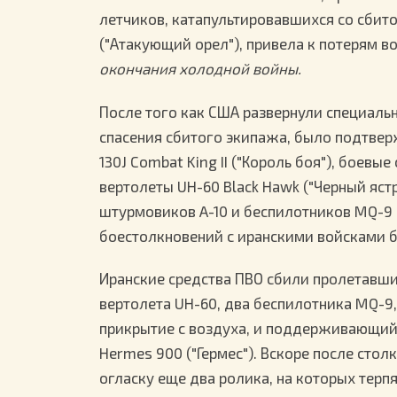
летчиков, катапультировавшихся со сбито
("Атакующий орел"), привела к потерям 
окончания холодной войны.
После того как США развернули специал
спасения сбитого экипажа, было подтвер
130J Combat King II ("Король боя"), боев
вертолеты UH-60 Black Hawk ("Черный яс
штурмовиков A-10 и беспилотников MQ-9 R
боестолкновений с иранскими войсками б
Иранские средства ПВО сбили пролетавши
вертолета UH-60, два беспилотника MQ-9
прикрытие с воздуха, и поддерживающий
Hermes 900 ("Гермес"). Вскоре после ст
огласку еще два ролика, на которых терпя