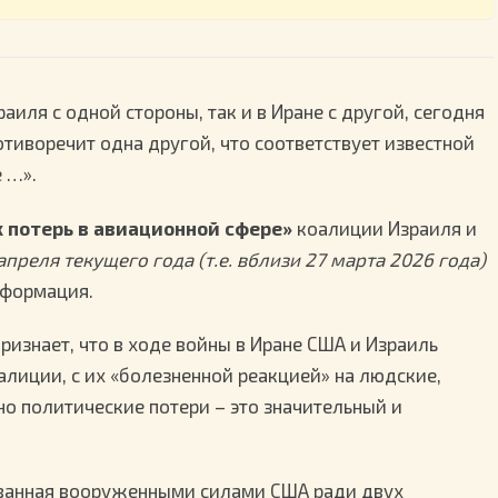
иля с одной стороны, так и в Иране с другой, сегодня
тиворечит одна другой, что соответствует известной
е …».
 потерь в авиационной сфере»
коалиции Израиля и
преля текущего года (т.е. вблизи 27 марта 2026 года)
нформация.
ризнает, что в ходе войны в Иране США и Израиль
оалиции, с их «болезненной реакцией» на людские,
но политические потери – это значительный и
ованная вооруженными силами США ради двух