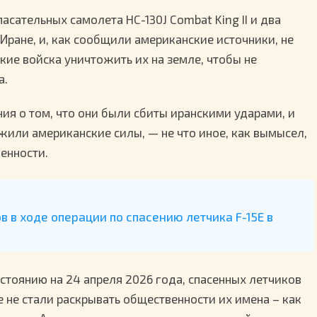
асательных самолета HC-130J Combat King II и два
Иране, и, как сообщили американские источники, не
кие войска уничтожить их на земле, чтобы не
а.
ия о том, что они были сбиты иранскими ударами, и
ожили американские силы, — не что иное, как вымысел,
енности.
в в ходе операции по спасению летчика F-15E в
состоянию на 24 апреля 2026 года, спасенных летчиков
е не стали раскрывать общественности их имена – как